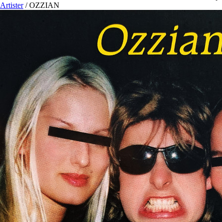
Artister
/
OZZIAN