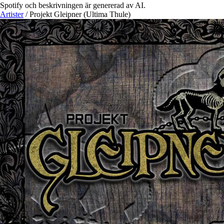
Spotify och beskrivningen är genererad av AI.
Artister
/
Projekt Gleipner (Ultima Thule)