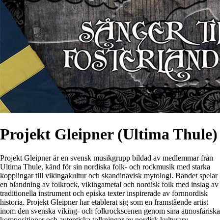
Projekt Gleipner (Ultima Thule)
Projekt Gleipner är en svensk musikgrupp bildad av medlemmar från
Ultima Thule, känd för sin nordiska folk- och rockmusik med starka
kopplingar till vikingakultur och skandinavisk mytologi. Bandet spelar
en blandning av folkrock, vikingametal och nordisk folk med inslag av
traditionella instrument och episka texter inspirerade av fornnordisk
historia. Projekt Gleipner har etablerat sig som en framstående artist
inom den svenska viking- och folkrockscenen genom sina atmosfäriska
kompositioner och autentiska tolkningar av nordisk kulturarv.