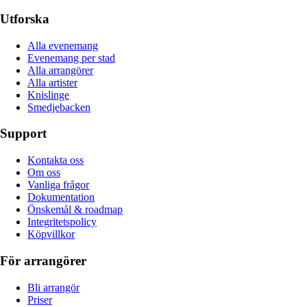
Utforska
Alla evenemang
Evenemang per stad
Alla arrangörer
Alla artister
Knislinge
Smedjebacken
Support
Kontakta oss
Om oss
Vanliga frågor
Dokumentation
Önskemål & roadmap
Integritetspolicy
Köpvillkor
För arrangörer
Bli arrangör
Priser