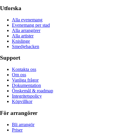
Utforska
Alla evenemang
Evenemang per stad
Alla arrangörer
Alla artister
Knislinge
Smedjebacken
Support
Kontakta oss
Om oss
Vanliga frågor
Dokumentation
Önskemål & roadmap
Integritetspolicy
Köpvillkor
För arrangörer
Bli arrangör
Priser