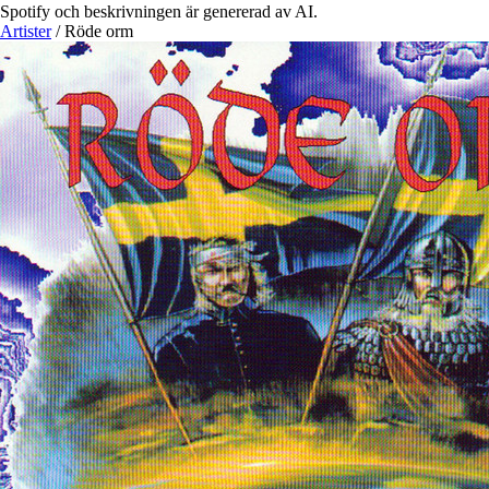
Spotify och beskrivningen är genererad av AI.
Artister
/
Röde orm