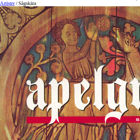
Artister
/
Sågskära