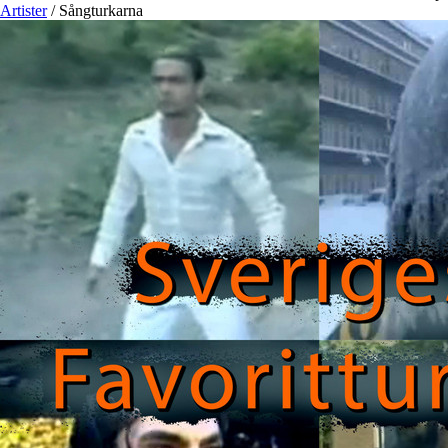
Artister
/
Sångturkarna