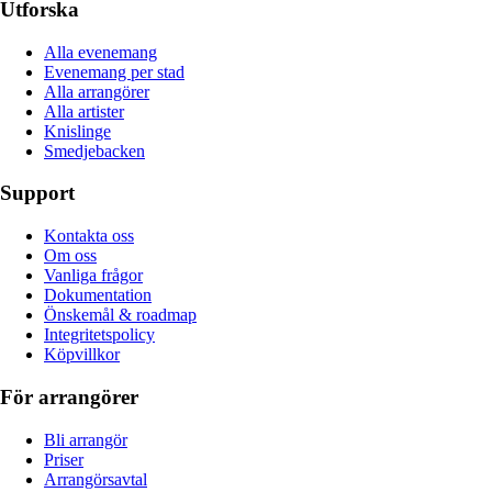
Utforska
Alla evenemang
Evenemang per stad
Alla arrangörer
Alla artister
Knislinge
Smedjebacken
Support
Kontakta oss
Om oss
Vanliga frågor
Dokumentation
Önskemål & roadmap
Integritetspolicy
Köpvillkor
För arrangörer
Bli arrangör
Priser
Arrangörsavtal