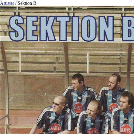
Artister
/
Sektion B