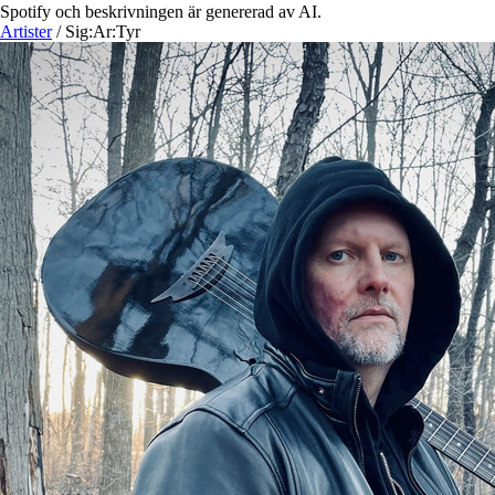
Spotify och beskrivningen är genererad av AI.
Artister
/
Sig:Ar:Tyr