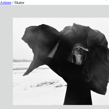
Artister
/
Skator