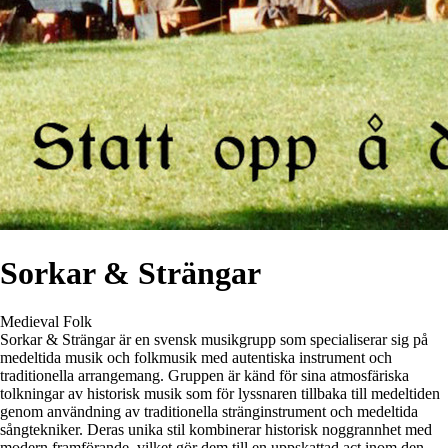
Sorkar & Strängar
Medieval
Folk
Sorkar & Strängar är en svensk musikgrupp som specialiserar sig på
medeltida musik och folkmusik med autentiska instrument och
traditionella arrangemang. Gruppen är känd för sina atmosfäriska
tolkningar av historisk musik som för lyssnaren tillbaka till medeltiden
genom användning av traditionella stränginstrument och medeltida
sångtekniker. Deras unika stil kombinerar historisk noggrannhet med
modern framförande, vilket gör dem till en uppskattad act inom den