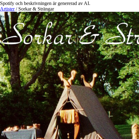
Spotify och beskrivningen är genererad av AI.
Artister
/
Sorkar & Strängar