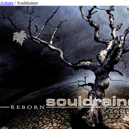
Artister
/
Souldrainer