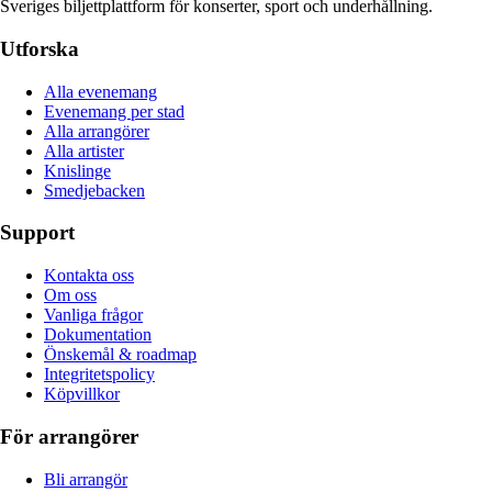
Sveriges biljettplattform för konserter, sport och underhållning.
Utforska
Alla evenemang
Evenemang per stad
Alla arrangörer
Alla artister
Knislinge
Smedjebacken
Support
Kontakta oss
Om oss
Vanliga frågor
Dokumentation
Önskemål & roadmap
Integritetspolicy
Köpvillkor
För arrangörer
Bli arrangör