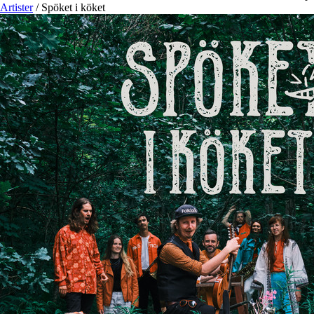
Artister
/
Spöket i köket