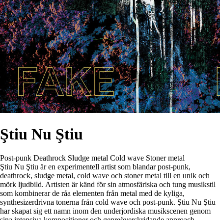
Ştiu Nu Ştiu
Post-punk
Deathrock
Sludge metal
Cold wave
Stoner metal
Ştiu Nu Ştiu är en experimentell artist som blandar post-punk,
deathrock, sludge metal, cold wave och stoner metal till en unik och
mörk ljudbild. Artisten är känd för sin atmosfäriska och tung musikstil
som kombinerar de råa elementen från metal med de kyliga,
synthesizerdrivna tonerna från cold wave och post-punk. Ştiu Nu Ştiu
har skapat sig ett namn inom den underjordiska musikscenen genom
sina intensiva kompositioner och genreöverskridande approach.