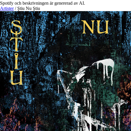
Spotify och beskrivningen är genererad av AI.
Artister
/
Ştiu Nu Ştiu