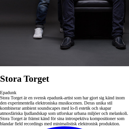
Stora Torget
Epadunk
Stora Torget är en svensk epadunk-artist som har gjort sig känd inom
den experimentella elektroniska musikscenen. Deras unika stil
kombinerar ambient soundscapes med lo-fi estetik och skapar
atmosfäriska ljudlandskap som utforskar urbana miljöer och melankoli.
Stora Torget är främst känd för sina introspektiva kompositioner som
blandar field recordings med minimalistisk elektronisk produktion.