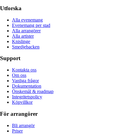
Utforska
Alla evenemang
Evenemang per stad
Alla arrangörer
Alla artister
Knislinge
Smedjebacken
Support
Kontakta oss
Om oss
Vanliga frågor
Dokumentation
Önskemål & roadmap
Integritetspolicy
Köpvillkor
För arrangörer
Bli arrangör
Priser