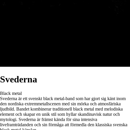
Svederna
Black metal
Svederna är ett svenskt black metal-band som har gjort sig känt inom
den nordiska extremmetallscenen med sin mörka och atmosfäriska
ljudbild. Bandet kombinerar traditionell black metal med melodiska
element och skapar en unik stil som hyllar skandinavisk natur och
mytologi. Svederna är främst kända för sina intensiva
liveframträdanden och sin förmåga att förmedla den klassiska svenska
black metal-känslan.