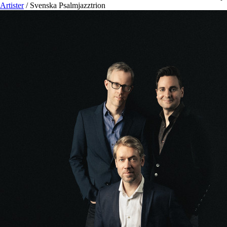
Artister
/
Svenska Psalmjazztrion