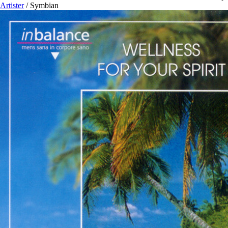
Artister
/
Symbian