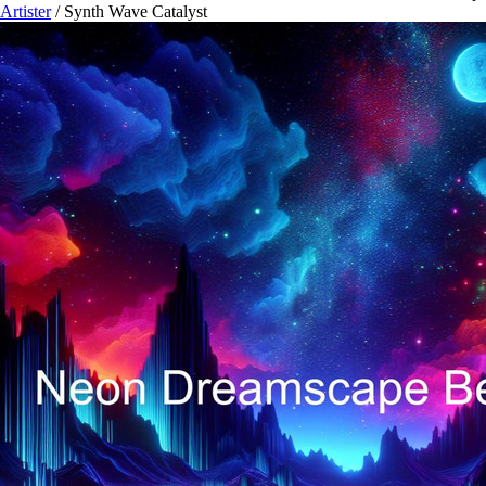
Artister
/
Synth Wave Catalyst