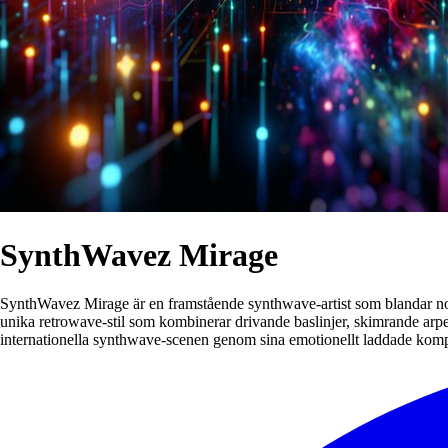
SynthWavez Mirage
SynthWavez Mirage är en framstående synthwave-artist som blandar nost
unika retrowave-stil som kombinerar drivande baslinjer, skimrande arp
internationella synthwave-scenen genom sina emotionellt laddade kompo