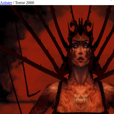
Artister
/
Terror 2000