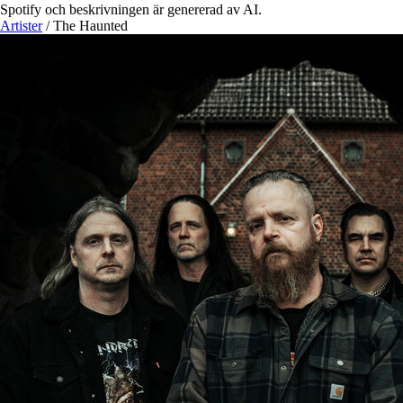
Spotify och beskrivningen är genererad av AI.
Artister
/
The Haunted