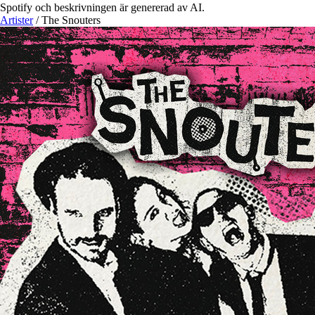
Spotify och beskrivningen är genererad av AI.
Artister
/
The Snouters