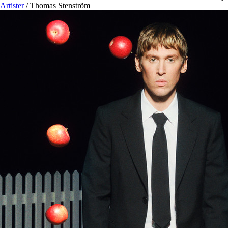
Artister
/
Thomas Stenström