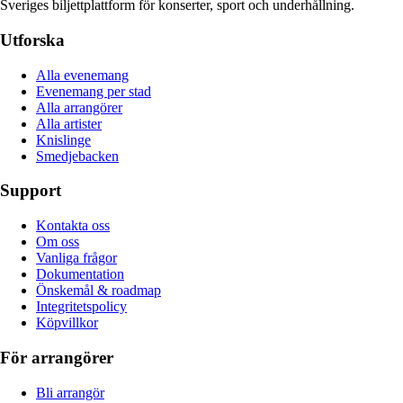
Sveriges biljettplattform för konserter, sport och underhållning.
Utforska
Alla evenemang
Evenemang per stad
Alla arrangörer
Alla artister
Knislinge
Smedjebacken
Support
Kontakta oss
Om oss
Vanliga frågor
Dokumentation
Önskemål & roadmap
Integritetspolicy
Köpvillkor
För arrangörer
Bli arrangör