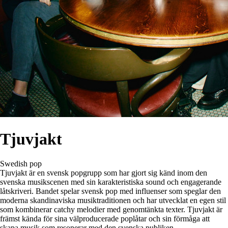
Tjuvjakt
Swedish pop
Tjuvjakt är en svensk popgrupp som har gjort sig känd inom den
svenska musikscenen med sin karakteristiska sound och engagerande
låtskriveri. Bandet spelar svensk pop med influenser som speglar den
moderna skandinaviska musiktraditionen och har utvecklat en egen stil
som kombinerar catchy melodier med genomtänkta texter. Tjuvjakt är
främst kända för sina välproducerade poplåtar och sin förmåga att
skapa musik som resonerar med den svenska publiken.