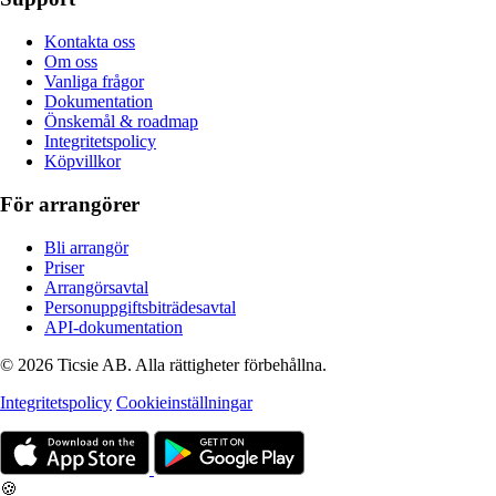
Kontakta oss
Om oss
Vanliga frågor
Dokumentation
Önskemål & roadmap
Integritetspolicy
Köpvillkor
För arrangörer
Bli arrangör
Priser
Arrangörsavtal
Personuppgiftsbiträdesavtal
API-dokumentation
© 2026 Ticsie AB. Alla rättigheter förbehållna.
Integritetspolicy
Cookieinställningar
🍪