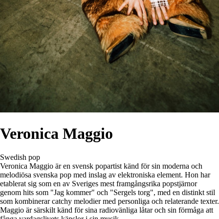
Veronica Maggio
Swedish pop
Veronica Maggio är en svensk popartist känd för sin moderna och
melodiösa svenska pop med inslag av elektroniska element. Hon har
etablerat sig som en av Sveriges mest framgångsrika popstjärnor
genom hits som "Jag kommer" och "Sergels torg", med en distinkt stil
som kombinerar catchy melodier med personliga och relaterande texter.
Maggio är särskilt känd för sina radiovänliga låtar och sin förmåga att
fånga vardagslivets känslor i sin musik.