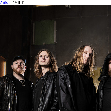
Artister
/
VILT