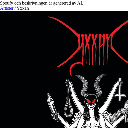
Spotify och beskrivningen är genererad av AI.
Artister
/
Yxxan