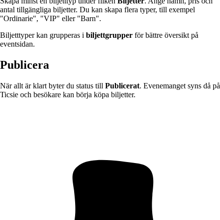
Skapa minst en biljetttyp under fliken
Biljetter
. Ange namn, pris och
antal tillgängliga biljetter. Du kan skapa flera typer, till exempel
"Ordinarie", "VIP" eller "Barn".
Biljetttyper kan grupperas i
biljettgrupper
för bättre översikt på
eventsidan.
Publicera
När allt är klart byter du status till
Publicerat
. Evenemanget syns då på
Ticsie och besökare kan börja köpa biljetter.