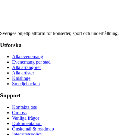
Sveriges biljettplattform för konserter, sport och underhållning.
Utforska
Alla evenemang
Evenemang per stad
Alla arrangörer
Alla artister
Knislinge
Smedjebacken
Support
Kontakta oss
Om oss
Vanliga frågor
Dokumentation
Önskemål & roadmap
Integritetspolicy