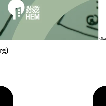
Okat
rg)