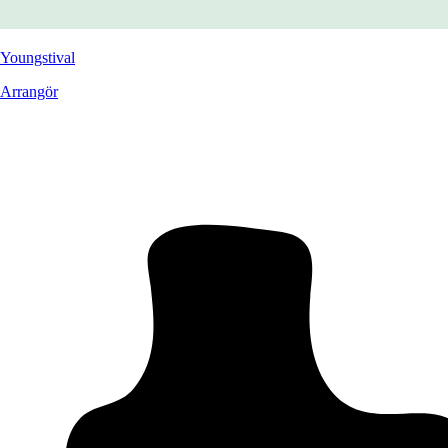
Youngstival
Arrangör