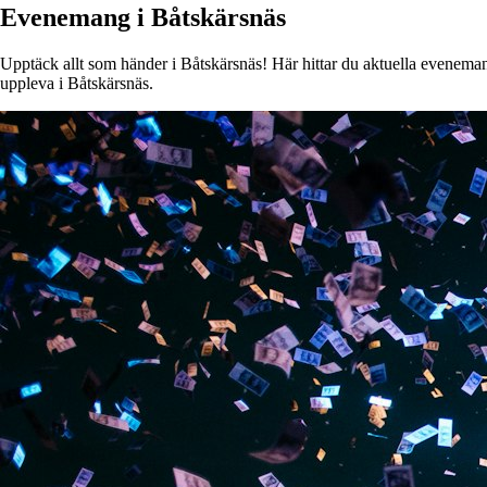
Evenemang i Båtskärsnäs
Upptäck allt som händer i Båtskärsnäs! Här hittar du aktuella evenemang,
uppleva i Båtskärsnäs.