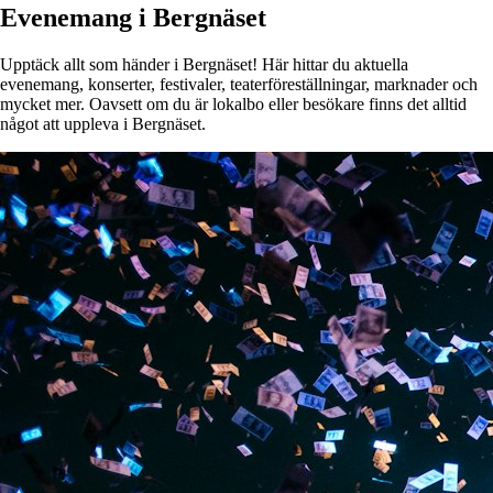
Evenemang i Bergnäset
Upptäck allt som händer i Bergnäset! Här hittar du aktuella
evenemang, konserter, festivaler, teaterföreställningar, marknader och
mycket mer. Oavsett om du är lokalbo eller besökare finns det alltid
något att uppleva i Bergnäset.