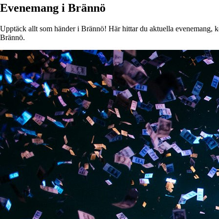
Evenemang i Brännö
Upptäck allt som händer i Brännö! Här hittar du aktuella evenemang, kons
Brännö.