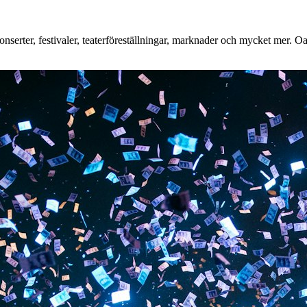
erter, festivaler, teaterföreställningar, marknader och mycket mer. Oavs