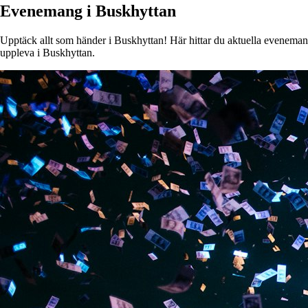
Evenemang i Buskhyttan
Upptäck allt som händer i Buskhyttan! Här hittar du aktuella evenemang, 
uppleva i Buskhyttan.