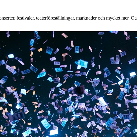
erter, festivaler, teaterföreställningar, marknader och mycket mer. Oavs