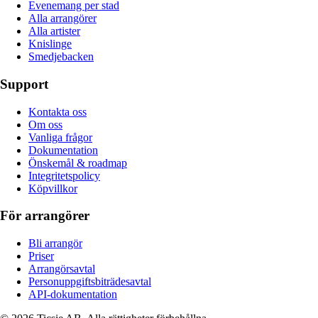
Evenemang per stad
Alla arrangörer
Alla artister
Knislinge
Smedjebacken
Support
Kontakta oss
Om oss
Vanliga frågor
Dokumentation
Önskemål & roadmap
Integritetspolicy
Köpvillkor
För arrangörer
Bli arrangör
Priser
Arrangörsavtal
Personuppgiftsbiträdesavtal
API-dokumentation