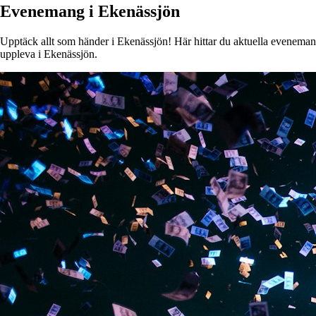
Evenemang i Ekenässjön
Upptäck allt som händer i Ekenässjön! Här hittar du aktuella evenemang, 
uppleva i Ekenässjön.