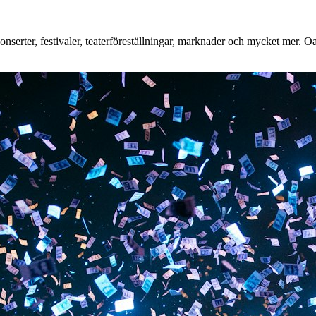
erter, festivaler, teaterföreställningar, marknader och mycket mer. Oavs