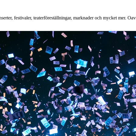
rter, festivaler, teaterföreställningar, marknader och mycket mer. Oavse