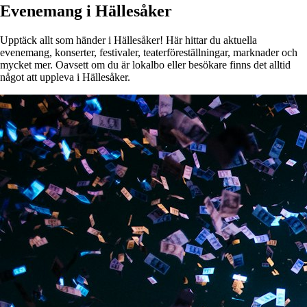
Evenemang i Hällesåker
Upptäck allt som händer i Hällesåker! Här hittar du aktuella
evenemang, konserter, festivaler, teaterföreställningar, marknader och
mycket mer. Oavsett om du är lokalbo eller besökare finns det alltid
något att uppleva i Hällesåker.