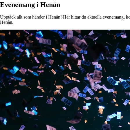
Evenemang i Henån
Upptäck allt som händer i Henån! Här hittar du aktuella evenemang, konse
Henån.