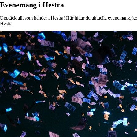
Evenemang i Hestra
Upptäck allt som händer i Hestra! Här hittar du aktuella evenemang, kons
Hestra.