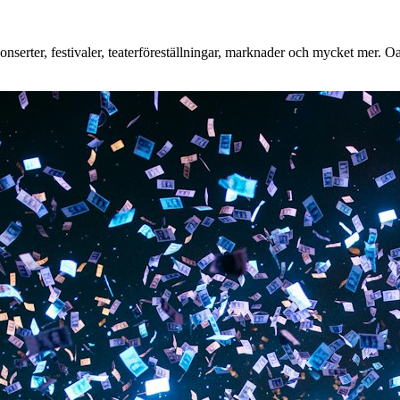
erter, festivaler, teaterföreställningar, marknader och mycket mer. Oavs