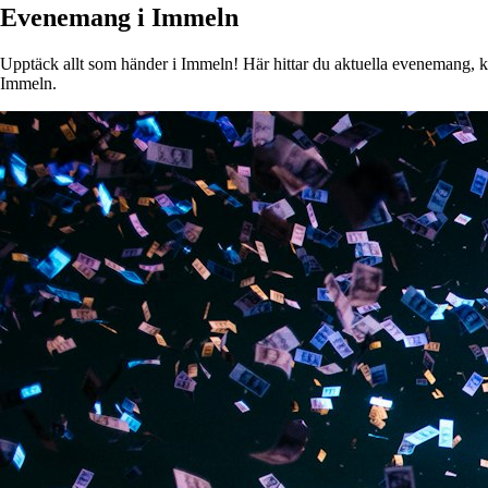
Evenemang i Immeln
Upptäck allt som händer i Immeln! Här hittar du aktuella evenemang, kons
Immeln.