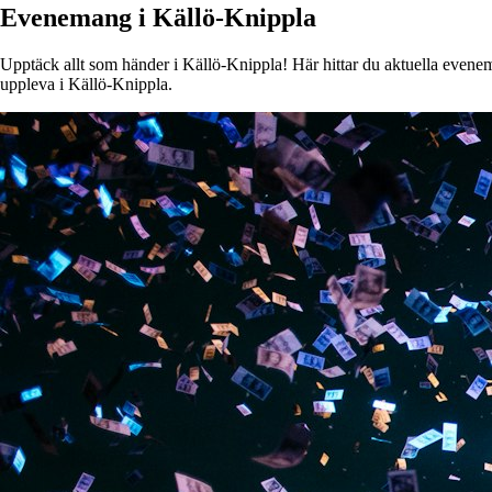
Evenemang i Källö-Knippla
Upptäck allt som händer i Källö-Knippla! Här hittar du aktuella eveneman
uppleva i Källö-Knippla.