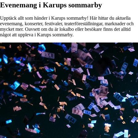
Evenemang i Karups sommarby
Upptäck allt som händer i Karups sommarby! Här hittar du aktuella
evenemang, konserter, festivaler, teaterföreställningar, marknader och
mycket mer. Oavsett om du är lokalbo eller besökare finns det alltid
något att uppleva i Karups sommarby.